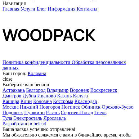
Навигация
Главная
Услуги
Блог
Информация
Контакты
Политика конфиденциальности
Обработка персональных
данных
Ваш город:
Коломна
close
Выберите ваш регион
Астрахань
Белгород
Владимир
Воронеж
Воскресенск
Дмитров
Дубна
Иваново
Казань
Калуга
Кашира
Клин
Коломна
Кострома
Краснодар
Москва
Нижний Новгород
Ногинск
Обнинск
Орехово-Зуево
Подольск
Пушкино
Рязань
Сергиев-Посад
Тверь
Тула
Электросталь
Ярославль
Разработано в
belead
Ваша заявка успешно отправлена!
Мы обязательно свяжемся с вами в ближайшее время, чтобы