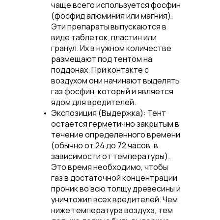
чаще всего используется
фосфин
(фосфид алюминия или магния)
.
Эти препараты выпускаются в
виде таблеток, пластин или
гранул. Их в нужном количестве
размещают под тентом на
поддонах. При контакте с
воздухом они начинают выделять
газ фосфин, который и является
ядом для вредителей.
Экспозиция (Выдержка):
Тент
остается герметично закрытым в
течение определенного времени
(обычно от 24 до 72 часов, в
зависимости от температуры).
Это время необходимо, чтобы
газ в достаточной концентрации
проник во всю толщу древесины и
уничтожил всех вредителей. Чем
ниже температура воздуха, тем