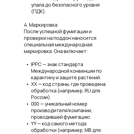
упала до безопасного уровня
(ПДК).
4. Маркировка
После успешной фумигации и
проверки на поддон наносится
специальная международная
маркировка. Она включает:
IPPC
— знак стандарта
Международной конвенции по
карантину и защите растений.
XX
— код страны, где проведена
обработка (например, RU для
России).
000
— уникальный номер
производителя/компании,
проводившей фумигацию.
YY
— код самого метода
обработки (например,
MB
для