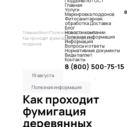
Поддоны по ГОСТ
Главная
Услуги
8
Маркировка поддонов
Фитосанитарная
обработка
Доставка
Блог
Новости компании
Главная
Блог
Полезная информация
Полезная информация
Как проходит фумигация деревянных
Информация
поддонов
Вопросы и ответы
Нормативные документы
Виды паллет
Контакты
8 (800) 500-75-15
19 августа
Связаться с нами
Полезная информация
Как проходит
фумигация
деревянных