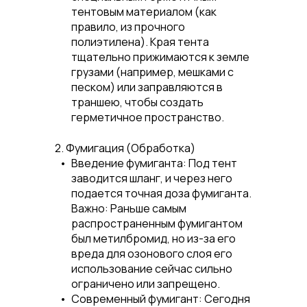
тентовым материалом (как
правило, из прочного
полиэтилена). Края тента
тщательно прижимаются к земле
грузами (например, мешками с
песком) или заправляются в
траншею, чтобы создать
герметичное пространство.
2. Фумигация (Обработка)
Введение фумиганта:
Под тент
заводится шланг, и через него
подается точная доза фумиганта.
Важно:
Раньше самым
распространенным фумигантом
был метилбромид, но из-за его
вреда для озонового слоя его
использование сейчас сильно
ограничено или запрещено.
Современный фумигант:
Сегодня