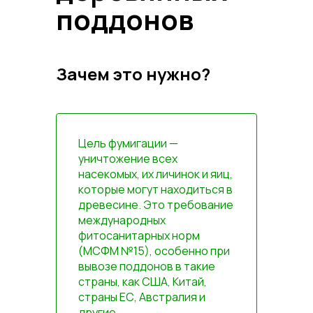
поддонов
Зачем это нужно?
Цель фумигации —
уничтожение всех
насекомых, их личинок и яиц,
которые могут находиться в
древесине. Это требование
международных
фитосанитарных норм
(МСФМ №15), особенно при
вывозе поддонов в такие
страны, как США, Китай,
страны ЕС, Австралия и
другие.