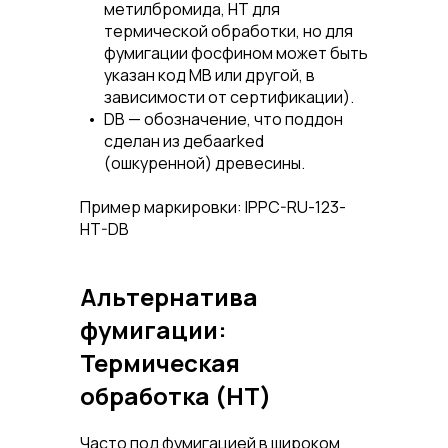
метилбромида,
HT
для
термической обработки, но для
фумигации фосфином может быть
указан код
MB
или другой, в
зависимости от сертификации).
DB
— обозначение, что поддон
сделан из дебаarked
(ошкуренной) древесины.
Пример маркировки:
IPPC-RU-123-
HT-DB
Альтернатива
фумигации:
Термическая
обработка (HT)
Часто под фумигацией в широком